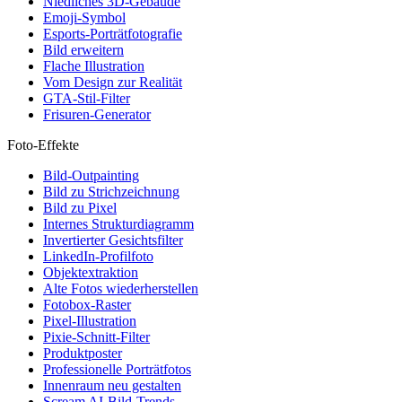
Niedliches 3D-Gebäude
Emoji-Symbol
Esports-Porträtfotografie
Bild erweitern
Flache Illustration
Vom Design zur Realität
GTA-Stil-Filter
Frisuren-Generator
Foto-Effekte
Bild-Outpainting
Bild zu Strichzeichnung
Bild zu Pixel
Internes Strukturdiagramm
Invertierter Gesichtsfilter
LinkedIn-Profilfoto
Objektextraktion
Alte Fotos wiederherstellen
Fotobox-Raster
Pixel-Illustration
Pixie-Schnitt-Filter
Produktposter
Professionelle Porträtfotos
Innenraum neu gestalten
Scream AI-Bild-Trends