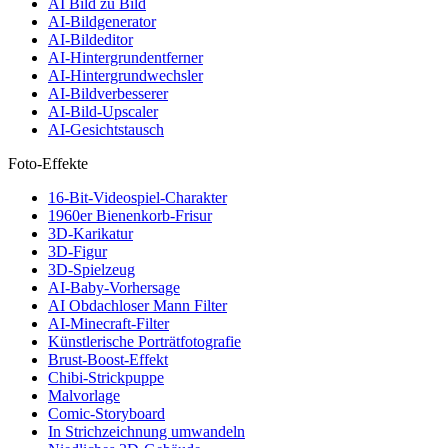
AI Bild zu Bild
AI-Bildgenerator
AI-Bildeditor
AI-Hintergrundentferner
AI-Hintergrundwechsler
AI-Bildverbesserer
AI-Bild-Upscaler
AI-Gesichtstausch
Foto-Effekte
16-Bit-Videospiel-Charakter
1960er Bienenkorb-Frisur
3D-Karikatur
3D-Figur
3D-Spielzeug
AI-Baby-Vorhersage
AI Obdachloser Mann Filter
AI-Minecraft-Filter
Künstlerische Porträtfotografie
Brust-Boost-Effekt
Chibi-Strickpuppe
Malvorlage
Comic-Storyboard
In Strichzeichnung umwandeln