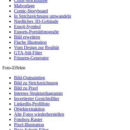
Chibi-Strickpuppe
Malvorlage
Comic-Storyboard
In Strichzeichnung umwandeln
Niedliches 3D-Gebäude
Emoji-Symbol
Esports-Porträtfotografie
Bild erweitern
Flache Illustration
Vom Design zur Realität
GTA-Stil-Filter
Frisuren-Generator
Foto-Effekte
Bild-Outpainting
Bild zu Strichzeichnung
Bild zu Pixel
Internes Strukturdiagramm
Invertierter Gesichtsfilter
LinkedIn-Profilfoto
Objektextraktion
Alte Fotos wiederherstellen
Fotobox-Raster
Pixel-Illustration
Pixie-Schnitt-Filter