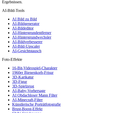
Ergebnissen.
AI-Bild-Tools
AI Bild zu Bild
AI-Bildgenerator
AI-Bildeditor
AI-Hintergrundentferner
AI-Hintergrundwechsler
AI-Bildverbesserer
AI-Bild-Upscaler
AI-Gesichtstausch
Foto-Effekte
16-Bit-Videospiel-Charakter
1960er Bienenkorb-Frisur
3D-Karikatur
3D-Figur
3D-Spielzeug
AI-Baby-Vorhersage
AI Obdachloser Mann Filter
AI-Minecraft-Filter
Künstlerische Porträtfotografie
Brust-Boost-Effekt