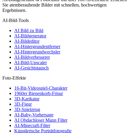
Sie atemberaubende Bilder mit schnellen, hochwertigen
Ergebnissen.
AI-Bild-Tools
AI Bild zu Bild
AI-Bildgenerator
AI-Bildeditor
AI-Hintergrundentferner
AI-Hintergrundwechsler
AI-Bildverbesserer
AI-Bild-Upscaler
AI-Gesichtstausch
Foto-Effekte
16-Bit-Videospiel-Charakter
1960er Bienenkorb-Frisur
3D-Karikatur
3D-Figur
3D-Spielzeug
AI-Baby-Vorhersage
AI Obdachloser Mann Filter
AI-Minecraft-Filter
Künstlerische Porträtfotografie