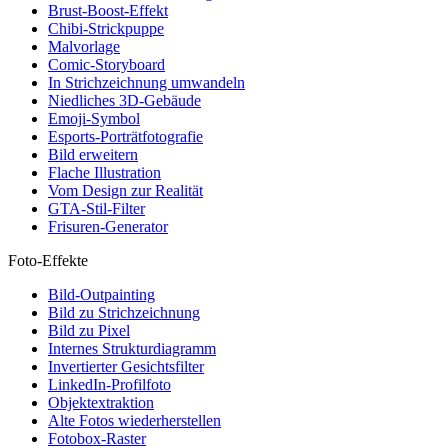
Brust-Boost-Effekt
Chibi-Strickpuppe
Malvorlage
Comic-Storyboard
In Strichzeichnung umwandeln
Niedliches 3D-Gebäude
Emoji-Symbol
Esports-Porträtfotografie
Bild erweitern
Flache Illustration
Vom Design zur Realität
GTA-Stil-Filter
Frisuren-Generator
Foto-Effekte
Bild-Outpainting
Bild zu Strichzeichnung
Bild zu Pixel
Internes Strukturdiagramm
Invertierter Gesichtsfilter
LinkedIn-Profilfoto
Objektextraktion
Alte Fotos wiederherstellen
Fotobox-Raster