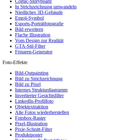
Comic-Storyboard
In Strichzeichnung umwandeln
Niedliches 3D-Gebäude
Emoji-Symbol
Esports-Porträtfotografie
Bild erweitern
Flache Illustration
Vom Design zur Realität
GTA-Stil-Filter
Frisuren-Generator
Foto-Effekte
Bild-Outpainting
Bild zu Strichzeichnung
Bild zu Pixel
Internes Strukturdiagramm
Invertierter Gesichtsfilter
LinkedIn-Profilfoto
Objektextraktion
Alte Fotos wiederherstellen
Fotobox-Raster
Pixel-Illustration
Pixie-Schnitt-Filter
Produktposter