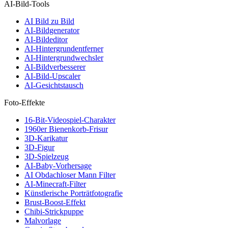
AI-Bild-Tools
AI Bild zu Bild
AI-Bildgenerator
AI-Bildeditor
AI-Hintergrundentferner
AI-Hintergrundwechsler
AI-Bildverbesserer
AI-Bild-Upscaler
AI-Gesichtstausch
Foto-Effekte
16-Bit-Videospiel-Charakter
1960er Bienenkorb-Frisur
3D-Karikatur
3D-Figur
3D-Spielzeug
AI-Baby-Vorhersage
AI Obdachloser Mann Filter
AI-Minecraft-Filter
Künstlerische Porträtfotografie
Brust-Boost-Effekt
Chibi-Strickpuppe
Malvorlage