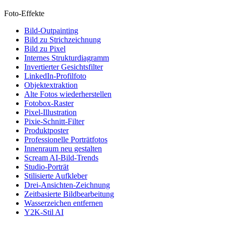
Foto-Effekte
Bild-Outpainting
Bild zu Strichzeichnung
Bild zu Pixel
Internes Strukturdiagramm
Invertierter Gesichtsfilter
LinkedIn-Profilfoto
Objektextraktion
Alte Fotos wiederherstellen
Fotobox-Raster
Pixel-Illustration
Pixie-Schnitt-Filter
Produktposter
Professionelle Porträtfotos
Innenraum neu gestalten
Scream AI-Bild-Trends
Studio-Porträt
Stilisierte Aufkleber
Drei-Ansichten-Zeichnung
Zeitbasierte Bildbearbeitung
Wasserzeichen entfernen
Y2K-Stil AI