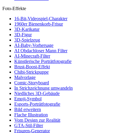
Foto-Effekte
16-Bit-Videospiel-Charakter
1960er Bienenkorb-Frisur
3D-Karikatur
3D-Figur
3D-Spielzeug
AI-Baby-Vorhersage
AI Obdachloser Mann Filter
AI-Minecraft-Filter
Künstlerische Porträtfotografie
Brust-Boost-Effekt
Chibi-Strickpuppe
Malvorlage
Comic-Storyboard
In Strichzeichnung umwandeln
Niedliches 3D-Gebäude
Emoji-Symbol
Esports-Porträtfotografie
Bild erweitern
Flache Illustration
Vom Design zur Realität
GTA-Stil-Filter
Frisuren-Generator