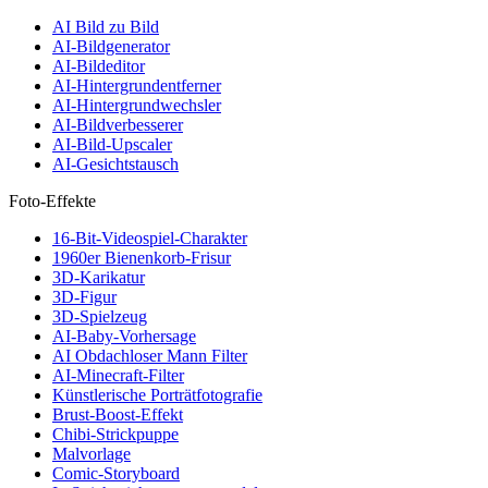
AI Bild zu Bild
AI-Bildgenerator
AI-Bildeditor
AI-Hintergrundentferner
AI-Hintergrundwechsler
AI-Bildverbesserer
AI-Bild-Upscaler
AI-Gesichtstausch
Foto-Effekte
16-Bit-Videospiel-Charakter
1960er Bienenkorb-Frisur
3D-Karikatur
3D-Figur
3D-Spielzeug
AI-Baby-Vorhersage
AI Obdachloser Mann Filter
AI-Minecraft-Filter
Künstlerische Porträtfotografie
Brust-Boost-Effekt
Chibi-Strickpuppe
Malvorlage
Comic-Storyboard