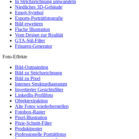
In Strichzeichnung umwandeln
Niedliches 3D-Gebäude
Emoji-Symbol
Esports-Porträtfotografie
Bild erweitern
Flache Illustration
Vom Design zur Realität
GTA-Stil-Filter
Frisuren-Generator
Foto-Effekte
Bild-Outpainting
Bild zu Strichzeichnung
Bild zu Pixel
Internes Strukturdiagramm
Invertierter Gesichtsfilter
LinkedIn-Profilfoto
Objektextraktion
Alte Fotos wiederherstellen
Fotobox-Raster
Pixel-Illustration
Pixie-Schnitt-Filter
Produktposter
Professionelle Porträtfotos