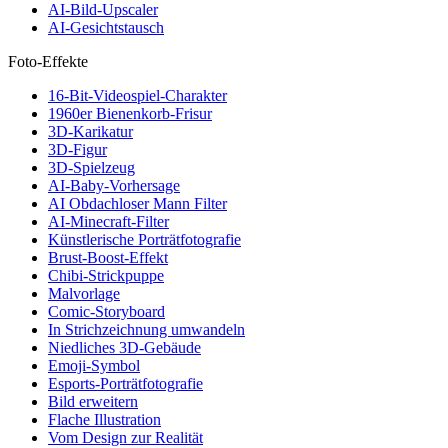
AI-Bild-Upscaler
AI-Gesichtstausch
Foto-Effekte
16-Bit-Videospiel-Charakter
1960er Bienenkorb-Frisur
3D-Karikatur
3D-Figur
3D-Spielzeug
AI-Baby-Vorhersage
AI Obdachloser Mann Filter
AI-Minecraft-Filter
Künstlerische Porträtfotografie
Brust-Boost-Effekt
Chibi-Strickpuppe
Malvorlage
Comic-Storyboard
In Strichzeichnung umwandeln
Niedliches 3D-Gebäude
Emoji-Symbol
Esports-Porträtfotografie
Bild erweitern
Flache Illustration
Vom Design zur Realität