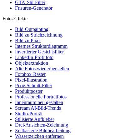
GTA-Stil-Filter
Frisuren-Generator
Foto-Effekte
Bild-Outpainting
Bild zu Strichzeichnung
Bild zu Pixel
Internes Strukturdiagramm
Invertierter Gesichtsfilter
LinkedIn-Profilfoto
Objektextraktion
Alte Fotos wiederherstellen
Fotobox-Raster
Pixel-Illustration
Pixie-Schnitt-Filter
Produktposter
Professionelle Porträtfotos
Innenraum neu gestalten
Scream AI-Bild-Trends
Studio-Porträt
Stilisierte Aufkleber
Drei-Ansichten-Zeichnung
Zeitbasierte Bildbearbeitung
Wasserzeichen entfernen