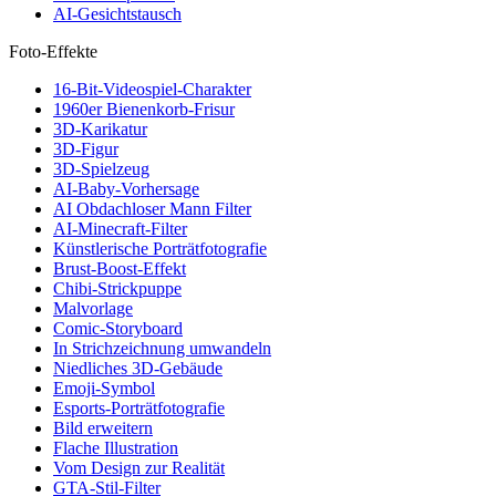
AI-Gesichtstausch
Foto-Effekte
16-Bit-Videospiel-Charakter
1960er Bienenkorb-Frisur
3D-Karikatur
3D-Figur
3D-Spielzeug
AI-Baby-Vorhersage
AI Obdachloser Mann Filter
AI-Minecraft-Filter
Künstlerische Porträtfotografie
Brust-Boost-Effekt
Chibi-Strickpuppe
Malvorlage
Comic-Storyboard
In Strichzeichnung umwandeln
Niedliches 3D-Gebäude
Emoji-Symbol
Esports-Porträtfotografie
Bild erweitern
Flache Illustration
Vom Design zur Realität
GTA-Stil-Filter