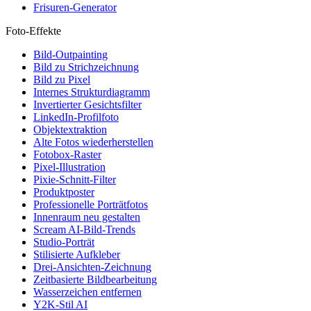
Frisuren-Generator
Foto-Effekte
Bild-Outpainting
Bild zu Strichzeichnung
Bild zu Pixel
Internes Strukturdiagramm
Invertierter Gesichtsfilter
LinkedIn-Profilfoto
Objektextraktion
Alte Fotos wiederherstellen
Fotobox-Raster
Pixel-Illustration
Pixie-Schnitt-Filter
Produktposter
Professionelle Porträtfotos
Innenraum neu gestalten
Scream AI-Bild-Trends
Studio-Porträt
Stilisierte Aufkleber
Drei-Ansichten-Zeichnung
Zeitbasierte Bildbearbeitung
Wasserzeichen entfernen
Y2K-Stil AI