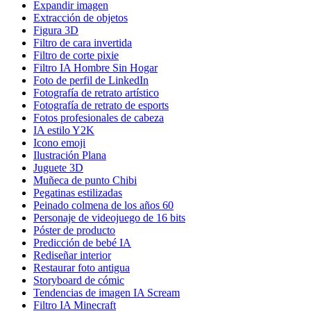
Expandir imagen
Extracción de objetos
Figura 3D
Filtro de cara invertida
Filtro de corte pixie
Filtro IA Hombre Sin Hogar
Foto de perfil de LinkedIn
Fotografía de retrato artístico
Fotografía de retrato de esports
Fotos profesionales de cabeza
IA estilo Y2K
Icono emoji
Ilustración Plana
Juguete 3D
Muñeca de punto Chibi
Pegatinas estilizadas
Peinado colmena de los años 60
Personaje de videojuego de 16 bits
Póster de producto
Predicción de bebé IA
Rediseñar interior
Restaurar foto antigua
Storyboard de cómic
Tendencias de imagen IA Scream
Filtro IA Minecraft