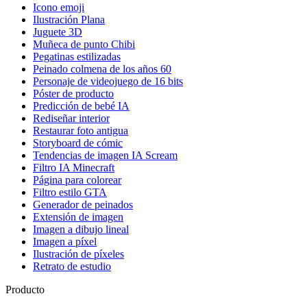
Icono emoji
Ilustración Plana
Juguete 3D
Muñeca de punto Chibi
Pegatinas estilizadas
Peinado colmena de los años 60
Personaje de videojuego de 16 bits
Póster de producto
Predicción de bebé IA
Rediseñar interior
Restaurar foto antigua
Storyboard de cómic
Tendencias de imagen IA Scream
Filtro IA Minecraft
Página para colorear
Filtro estilo GTA
Generador de peinados
Extensión de imagen
Imagen a dibujo lineal
Imagen a píxel
Ilustración de píxeles
Retrato de estudio
Producto