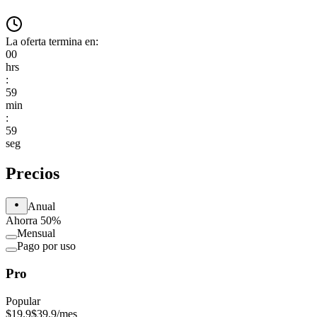
La oferta termina en:
00
hrs
:
59
min
:
59
seg
Precios
Anual
Ahorra 50%
Mensual
Pago por uso
Pro
Popular
$19.9
$39.9
/mes