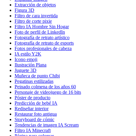
Extracción de objetos
Figura 3D
Filtro de cara invertida
Filtro de corte pixie
Filtro IA Hombre Sin Hogar
Foto de perfil de LinkedIn
Fotografía de retrato artístico
Fotografía de retrato de esports
Fotos profesionales de cabeza
IA estilo Y2K
Icono emoji
Ilustración Plana
Juguete 3D
Muñeca de punto Chibi
Pegatinas estilizadas
Peinado colmena de los años 60
Personaje de videojuego de 16 bits
Póster de producto
Predicción de bebé IA
Rediseñar interior
Restaurar foto antigua
Storyboard de cómic
Tendencias de imagen IA Scream
Filtro IA Minecraft
Página para colorear