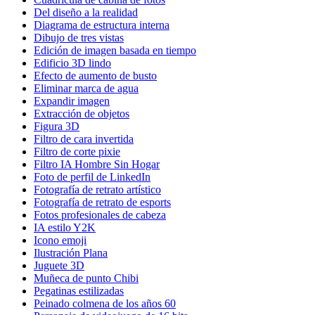
Del diseño a la realidad
Diagrama de estructura interna
Dibujo de tres vistas
Edición de imagen basada en tiempo
Edificio 3D lindo
Efecto de aumento de busto
Eliminar marca de agua
Expandir imagen
Extracción de objetos
Figura 3D
Filtro de cara invertida
Filtro de corte pixie
Filtro IA Hombre Sin Hogar
Foto de perfil de LinkedIn
Fotografía de retrato artístico
Fotografía de retrato de esports
Fotos profesionales de cabeza
IA estilo Y2K
Icono emoji
Ilustración Plana
Juguete 3D
Muñeca de punto Chibi
Pegatinas estilizadas
Peinado colmena de los años 60