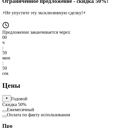
Ограниченное предложение - скидка 50%!
⚡
Не упустите эту эксклюзивную сделку!
⚡
Предложение заканчивается через:
00
ч
:
59
мин
:
59
сек
Цены
Годовой
Скидка 50%
Ежемесячный
Оплата по факту использования
Про