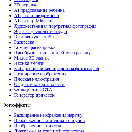
3D игрушка
AI предсказание ребенка
AI фильтр бездомного
AI фильтр Minecraft
Художественная портретная фотография
Эффект увеличения груди
Вязаная кукла чиби
Раскраска
Комикс раскадровка
Преобразование в линейную графику
Милое 3D здание
Иконка эмодзи
Киберспортивная портретная фотография
Расширение изображения
Плоская иллюстрация
От дизайна к реальности
Фильтр стиля GTA
Генератор причесок
Фотоэффекты
Расширение изображения наружу
Изображение в линейный рисунок
Изображение в пиксели
Диаграмма внутренней структуры