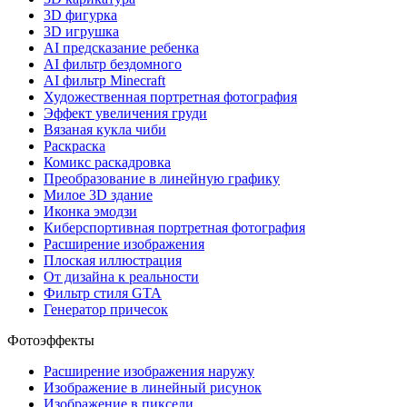
3D фигурка
3D игрушка
AI предсказание ребенка
AI фильтр бездомного
AI фильтр Minecraft
Художественная портретная фотография
Эффект увеличения груди
Вязаная кукла чиби
Раскраска
Комикс раскадровка
Преобразование в линейную графику
Милое 3D здание
Иконка эмодзи
Киберспортивная портретная фотография
Расширение изображения
Плоская иллюстрация
От дизайна к реальности
Фильтр стиля GTA
Генератор причесок
Фотоэффекты
Расширение изображения наружу
Изображение в линейный рисунок
Изображение в пиксели