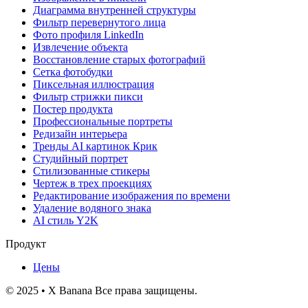
Диаграмма внутренней структуры
Фильтр перевернутого лица
Фото профиля LinkedIn
Извлечение объекта
Восстановление старых фотографий
Сетка фотобудки
Пиксельная иллюстрация
Фильтр стрижки пикси
Постер продукта
Профессиональные портреты
Редизайн интерьера
Тренды AI картинок Крик
Студийный портрет
Стилизованные стикеры
Чертеж в трех проекциях
Редактирование изображения по времени
Удаление водяного знака
AI стиль Y2K
Продукт
Цены
© 2025 • X Banana Все права защищены.