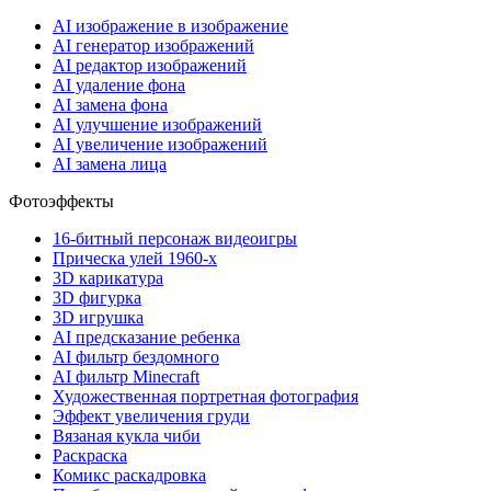
AI изображение в изображение
AI генератор изображений
AI редактор изображений
AI удаление фона
AI замена фона
AI улучшение изображений
AI увеличение изображений
AI замена лица
Фотоэффекты
16-битный персонаж видеоигры
Прическа улей 1960-х
3D карикатура
3D фигурка
3D игрушка
AI предсказание ребенка
AI фильтр бездомного
AI фильтр Minecraft
Художественная портретная фотография
Эффект увеличения груди
Вязаная кукла чиби
Раскраска
Комикс раскадровка