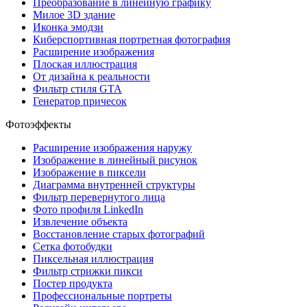
Преобразование в линейную графику
Милое 3D здание
Иконка эмодзи
Киберспортивная портретная фотография
Расширение изображения
Плоская иллюстрация
От дизайна к реальности
Фильтр стиля GTA
Генератор причесок
Фотоэффекты
Расширение изображения наружу
Изображение в линейный рисунок
Изображение в пиксели
Диаграмма внутренней структуры
Фильтр перевернутого лица
Фото профиля LinkedIn
Извлечение объекта
Восстановление старых фотографий
Сетка фотобудки
Пиксельная иллюстрация
Фильтр стрижки пикси
Постер продукта
Профессиональные портреты