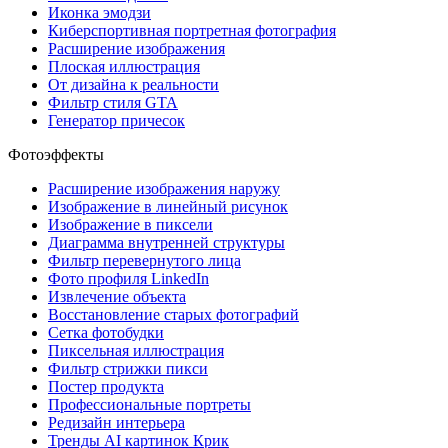
Иконка эмодзи
Киберспортивная портретная фотография
Расширение изображения
Плоская иллюстрация
От дизайна к реальности
Фильтр стиля GTA
Генератор причесок
Фотоэффекты
Расширение изображения наружу
Изображение в линейный рисунок
Изображение в пиксели
Диаграмма внутренней структуры
Фильтр перевернутого лица
Фото профиля LinkedIn
Извлечение объекта
Восстановление старых фотографий
Сетка фотобудки
Пиксельная иллюстрация
Фильтр стрижки пикси
Постер продукта
Профессиональные портреты
Редизайн интерьера
Тренды AI картинок Крик