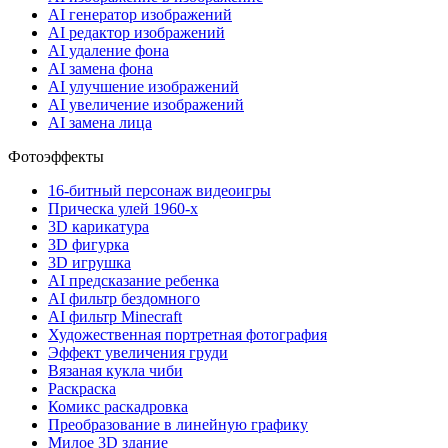
AI генератор изображений
AI редактор изображений
AI удаление фона
AI замена фона
AI улучшение изображений
AI увеличение изображений
AI замена лица
Фотоэффекты
16-битный персонаж видеоигры
Прическа улей 1960-х
3D карикатура
3D фигурка
3D игрушка
AI предсказание ребенка
AI фильтр бездомного
AI фильтр Minecraft
Художественная портретная фотография
Эффект увеличения груди
Вязаная кукла чиби
Раскраска
Комикс раскадровка
Преобразование в линейную графику
Милое 3D здание