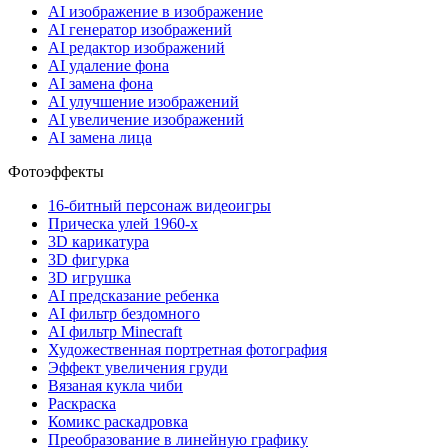
AI изображение в изображение
AI генератор изображений
AI редактор изображений
AI удаление фона
AI замена фона
AI улучшение изображений
AI увеличение изображений
AI замена лица
Фотоэффекты
16-битный персонаж видеоигры
Прическа улей 1960-х
3D карикатура
3D фигурка
3D игрушка
AI предсказание ребенка
AI фильтр бездомного
AI фильтр Minecraft
Художественная портретная фотография
Эффект увеличения груди
Вязаная кукла чиби
Раскраска
Комикс раскадровка
Преобразование в линейную графику