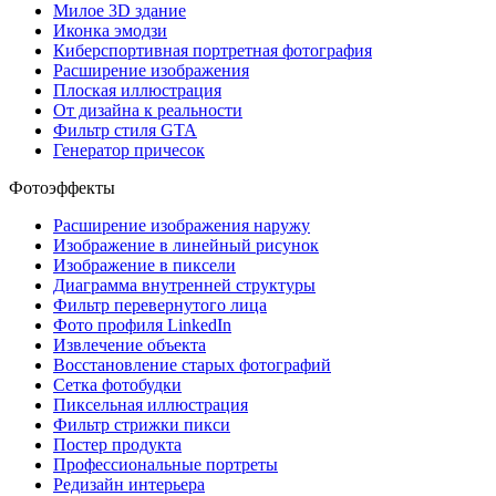
Милое 3D здание
Иконка эмодзи
Киберспортивная портретная фотография
Расширение изображения
Плоская иллюстрация
От дизайна к реальности
Фильтр стиля GTA
Генератор причесок
Фотоэффекты
Расширение изображения наружу
Изображение в линейный рисунок
Изображение в пиксели
Диаграмма внутренней структуры
Фильтр перевернутого лица
Фото профиля LinkedIn
Извлечение объекта
Восстановление старых фотографий
Сетка фотобудки
Пиксельная иллюстрация
Фильтр стрижки пикси
Постер продукта
Профессиональные портреты
Редизайн интерьера