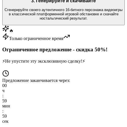
3. Генерируйте и скачивайте
Сгенерируйте своего аутентичного 16-битного персонажа видеоигры
в классической платформенной игровой обстановке и скачайте
ностальгический результат.
🔥
Только ограниченное время
Ограниченное предложение - скидка 50%!
⚡
Не упустите эту эксклюзивную сделку!
⚡
Предложение заканчивается через:
00
ч
:
59
мин
:
59
сек