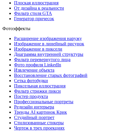
Плоская иллюстрация
От дизайна к реальности
Фильтр стиля GTA
Генератор причесок
Фотоэффекты
Расширение изображения наружу
Изображение в линейный рисунок
Изображение в пиксели
Диаграмма внутренней структуры
Фильтр перевернутого лица
Фото профиля LinkedIn
Извлечение объекта
Восстановление старых фотографий
Сетка фотобудки
Пиксельная иллюстрация
Фильтр стрижки пикси
Постер продукта
Профессиональные портреты
Редизайн интерьера
Тренды AI картинок Крик
Студийный портрет
Стилизованные стикеры
Чертеж в трех проекциях