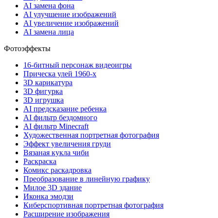
AI замена фона
AI улучшение изображений
AI увеличение изображений
AI замена лица
Фотоэффекты
16-битный персонаж видеоигры
Прическа улей 1960-х
3D карикатура
3D фигурка
3D игрушка
AI предсказание ребенка
AI фильтр бездомного
AI фильтр Minecraft
Художественная портретная фотография
Эффект увеличения груди
Вязаная кукла чиби
Раскраска
Комикс раскадровка
Преобразование в линейную графику
Милое 3D здание
Иконка эмодзи
Киберспортивная портретная фотография
Расширение изображения