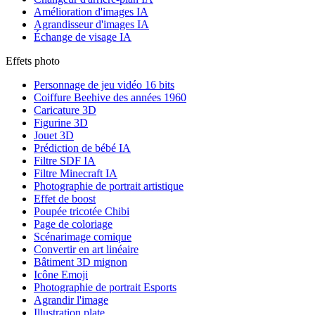
Amélioration d'images IA
Agrandisseur d'images IA
Échange de visage IA
Effets photo
Personnage de jeu vidéo 16 bits
Coiffure Beehive des années 1960
Caricature 3D
Figurine 3D
Jouet 3D
Prédiction de bébé IA
Filtre SDF IA
Filtre Minecraft IA
Photographie de portrait artistique
Effet de boost
Poupée tricotée Chibi
Page de coloriage
Scénarimage comique
Convertir en art linéaire
Bâtiment 3D mignon
Icône Emoji
Photographie de portrait Esports
Agrandir l'image
Illustration plate