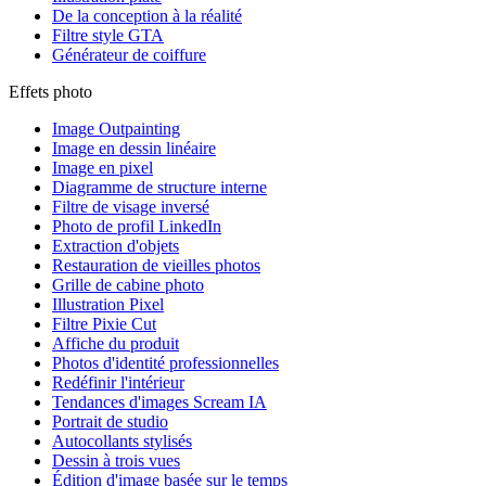
De la conception à la réalité
Filtre style GTA
Générateur de coiffure
Effets photo
Image Outpainting
Image en dessin linéaire
Image en pixel
Diagramme de structure interne
Filtre de visage inversé
Photo de profil LinkedIn
Extraction d'objets
Restauration de vieilles photos
Grille de cabine photo
Illustration Pixel
Filtre Pixie Cut
Affiche du produit
Photos d'identité professionnelles
Redéfinir l'intérieur
Tendances d'images Scream IA
Portrait de studio
Autocollants stylisés
Dessin à trois vues
Édition d'image basée sur le temps