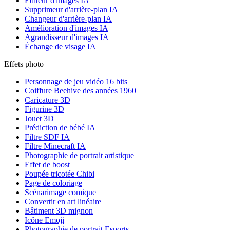
Éditeur d'images IA
Supprimeur d'arrière-plan IA
Changeur d'arrière-plan IA
Amélioration d'images IA
Agrandisseur d'images IA
Échange de visage IA
Effets photo
Personnage de jeu vidéo 16 bits
Coiffure Beehive des années 1960
Caricature 3D
Figurine 3D
Jouet 3D
Prédiction de bébé IA
Filtre SDF IA
Filtre Minecraft IA
Photographie de portrait artistique
Effet de boost
Poupée tricotée Chibi
Page de coloriage
Scénarimage comique
Convertir en art linéaire
Bâtiment 3D mignon
Icône Emoji
Photographie de portrait Esports