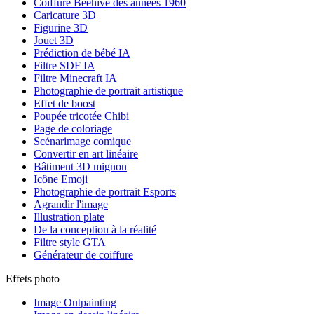
Coiffure Beehive des années 1960
Caricature 3D
Figurine 3D
Jouet 3D
Prédiction de bébé IA
Filtre SDF IA
Filtre Minecraft IA
Photographie de portrait artistique
Effet de boost
Poupée tricotée Chibi
Page de coloriage
Scénarimage comique
Convertir en art linéaire
Bâtiment 3D mignon
Icône Emoji
Photographie de portrait Esports
Agrandir l'image
Illustration plate
De la conception à la réalité
Filtre style GTA
Générateur de coiffure
Effets photo
Image Outpainting