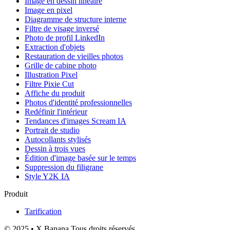
Image en dessin linéaire
Image en pixel
Diagramme de structure interne
Filtre de visage inversé
Photo de profil LinkedIn
Extraction d'objets
Restauration de vieilles photos
Grille de cabine photo
Illustration Pixel
Filtre Pixie Cut
Affiche du produit
Photos d'identité professionnelles
Redéfinir l'intérieur
Tendances d'images Scream IA
Portrait de studio
Autocollants stylisés
Dessin à trois vues
Édition d'image basée sur le temps
Suppression du filigrane
Style Y2K IA
Produit
Tarification
© 2025 • X Banana Tous droits réservés.