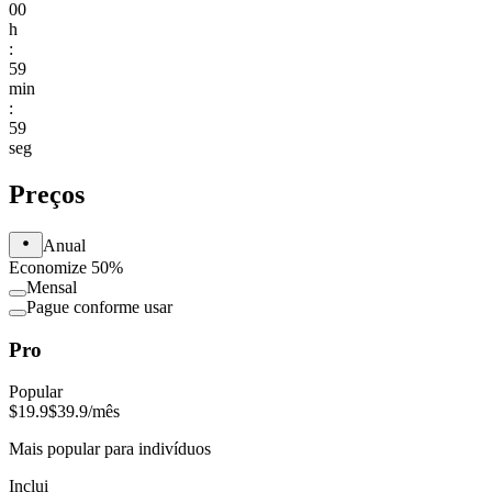
00
h
:
59
min
:
59
seg
Preços
Anual
Economize 50%
Mensal
Pague conforme usar
Pro
Popular
$19.9
$39.9
/mês
Mais popular para indivíduos
Inclui