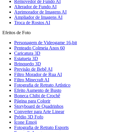
Removedor de Fundo AI
Alterador de Fundo AI
Aprimorador de Imagens AI
Ampliador de Imagens AI
Troca de Rostos AI
Efeitos de Foto
Personagem de Videogame 16-bit
Penteado Colmeia Anos 60
Caricatura 3D
Estatueta 3D
Brinquedo 3D
Previsão de Bebê AI
Filtro Morador de Rua AI
Filtro Minecraft AI
Fotografia de Retrato Artístico
Efeito Aumento de Busto
Boneca Chibi de Crochê
Página para Colorir
Storyboard de Quadrinhos
Converter para Arte Linear
Prédio 3D Fofo
Ícone Emoji
Fotografia de Retrato Esports