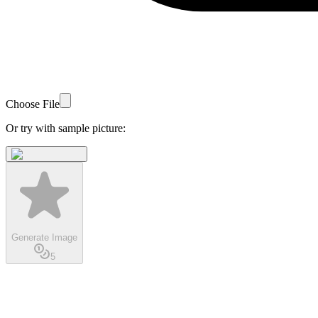
Choose File
Or try with sample picture:
Generate Image
5