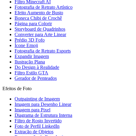
Filtro Minecraft AI
Fotografia de Retrato Artístico
Efeito Aumento de Busto
Boneca Chibi de Crochê
Página para Colorir
Storyboard de Quadrinhos
Converter para Arte Linear
Prédio 3D Fofo
Ícone Emoji
Fotografia de Retrato Esports
Expandir Imagem
Ilustração Plana
Do Design à Realidade
Filtro Estilo GTA
Gerador de Penteados
Efeitos de Foto
Outpainting de Imagem
Imagem para Desenho Linear
Imagem para Pixel
Diagrama de Estrutura Interna
Filtro de Rosto Invertido
Foto de Perfil LinkedIn
Extração de Objetos