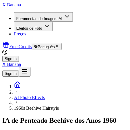
X Banana
Ferramentas de Imagem AI
Efeitos de Foto
Preços
Free Credits
Português
Sign In
X Banana
Sign In
AI Photo Effects
1960s Beehive Hairstyle
IA de Penteado Beehive dos Anos 1960