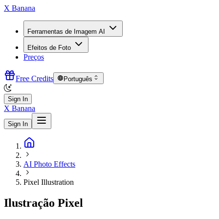
X Banana
Ferramentas de Imagem AI
Efeitos de Foto
Preços
Free Credits
Português
Sign In
X Banana
Sign In
AI Photo Effects
Pixel Illustration
Ilustração Pixel