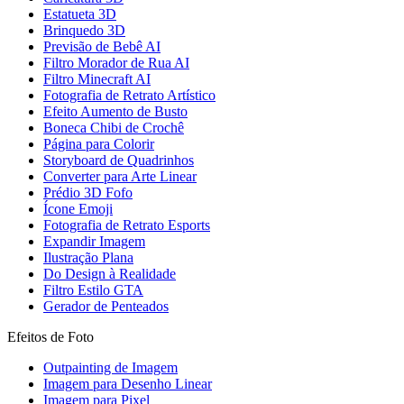
Estatueta 3D
Brinquedo 3D
Previsão de Bebê AI
Filtro Morador de Rua AI
Filtro Minecraft AI
Fotografia de Retrato Artístico
Efeito Aumento de Busto
Boneca Chibi de Crochê
Página para Colorir
Storyboard de Quadrinhos
Converter para Arte Linear
Prédio 3D Fofo
Ícone Emoji
Fotografia de Retrato Esports
Expandir Imagem
Ilustração Plana
Do Design à Realidade
Filtro Estilo GTA
Gerador de Penteados
Efeitos de Foto
Outpainting de Imagem
Imagem para Desenho Linear
Imagem para Pixel