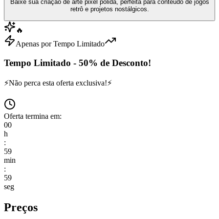
Baixe sua criação de arte pixel polida, perfeita para conteúdo de jogos
retrô e projetos nostálgicos.
🔥
Apenas por Tempo Limitado
Tempo Limitado - 50% de Desconto!
⚡
Não perca esta oferta exclusiva!
⚡
Oferta termina em:
00
h
:
59
min
:
59
seg
Preços