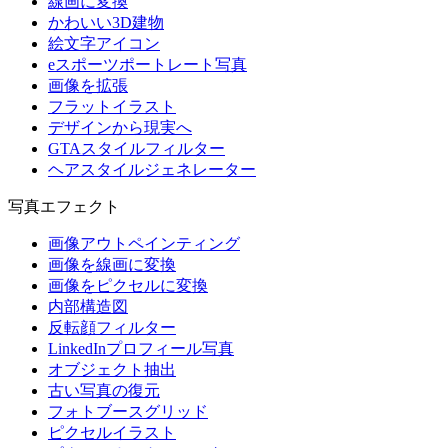
線画に変換
かわいい3D建物
絵文字アイコン
eスポーツポートレート写真
画像を拡張
フラットイラスト
デザインから現実へ
GTAスタイルフィルター
ヘアスタイルジェネレーター
写真エフェクト
画像アウトペインティング
画像を線画に変換
画像をピクセルに変換
内部構造図
反転顔フィルター
LinkedInプロフィール写真
オブジェクト抽出
古い写真の復元
フォトブースグリッド
ピクセルイラスト