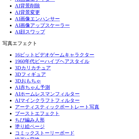
AI背景削除
AI背景変更
AI画像エンハンサー
AI画像アップスケーラー
AI顔スワップ
写真エフェクト
16ビットビデオゲームキャラクター
1960年代ビーハイブヘアスタイル
3Dカリカチュア
3Dフィギュア
3Dおもちゃ
AI赤ちゃん予測
AIホームレスマンフィルター
AIマインクラフトフィルター
アーティスティックポートレート写真
ブーストエフェクト
ちび編み人形
塗り絵ページ
コミックストーリーボード