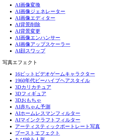
AI画像変換
AI画像ジェネレーター
AI画像エディター
AI背景削除
AI背景変更
AI画像エンハンサー
AI画像アップスケーラー
AI顔スワップ
写真エフェクト
16ビットビデオゲームキャラクター
1960年代ビーハイブヘアスタイル
3Dカリカチュア
3Dフィギュア
3Dおもちゃ
AI赤ちゃん予測
AIホームレスマンフィルター
AIマインクラフトフィルター
アーティスティックポートレート写真
ブーストエフェクト
ちび編み人形