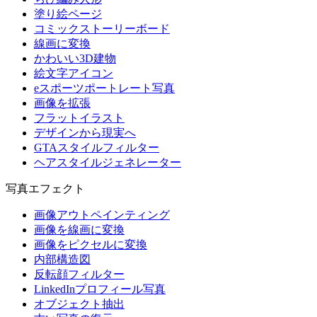
塗り絵ページ
コミックストーリーボード
線画に変換
かわいい3D建物
絵文字アイコン
eスポーツポートレート写真
画像を拡張
フラットイラスト
デザインから現実へ
GTAスタイルフィルター
ヘアスタイルジェネレーター
写真エフェクト
画像アウトペインティング
画像を線画に変換
画像をピクセルに変換
内部構造図
反転顔フィルター
LinkedInプロフィール写真
オブジェクト抽出