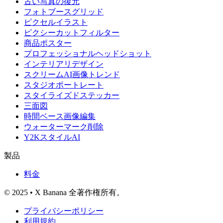
古い写真の復元
フォトブースグリッド
ピクセルイラスト
ピクシーカットフィルター
商品ポスター
プロフェッショナルヘッドショット
インテリアリデザイン
スクリームAI画像トレンド
スタジオポートレート
スタイライズドステッカー
三面図
時間ベース画像編集
ウォーターマーク削除
Y2KスタイルAI
製品
料金
© 2025 • X Banana 全著作権所有。
プライバシーポリシー
利用規約